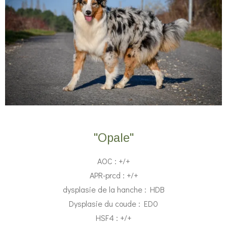
"Opale"
AOC : +/+
APR-prcd : +/+
dysplasie de la hanche : HDB
Dysplasie du coude : ED0
HSF4 : +/+