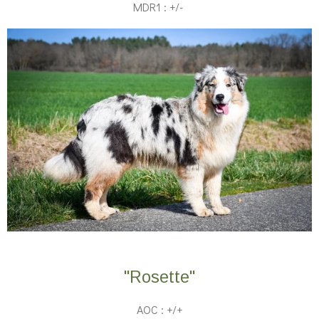
MDR1 : +/-
"Rosette"
AOC : +/+