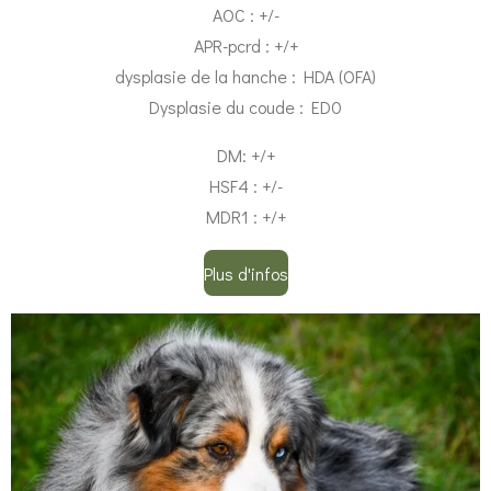
AOC : +/-
APR-pcrd : +/+
dysplasie de la hanche : HDA (OFA)
Dysplasie du coude : ED0
DM: +/+
HSF4 : +/-
MDR1 : +/+
Plus d'infos