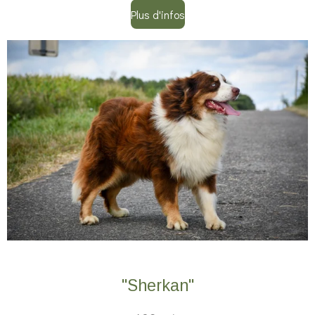
Plus d'infos
"Sherkan"