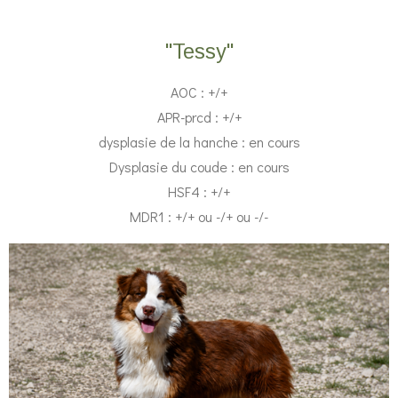
"Tessy"
AOC : +/+
APR-prcd : +/+
dysplasie de la hanche : en cours
Dysplasie du coude : en cours
HSF4 : +/+
MDR1 : +/+ ou -/+ ou -/-