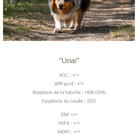
"Unai"
AOC : +/+
APR-pcrd : +/+
dysplasie de la hanche : HDA (OFA)
Dysplasie du coude : ED0
DM: +/+
HSF4 : +/+
MDR1 : +/+