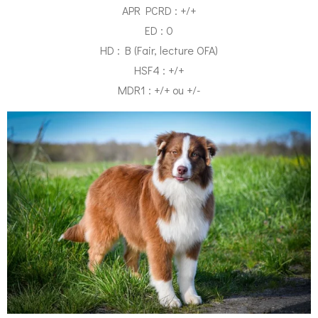
APR PCRD : +/+
ED : 0
HD : B (Fair, lecture OFA)
HSF4 : +/+
MDR1 : +/+ ou +/-